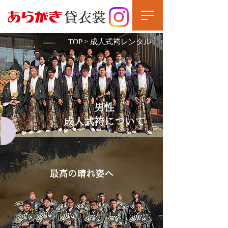
TOP
> 成人式袴レンタル
Coming-of-age ceremony
男性
成人式袴について
最高の晴れ姿へ