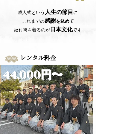
人生の節目
成人式という
に
感謝
これまでの
を込めて
日本文化
紋付袴を着るのが
です
レンタル料金
44,000円〜