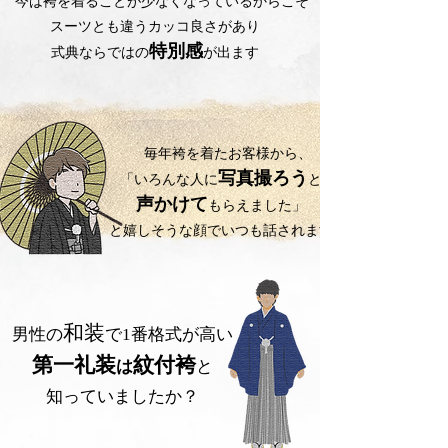
今は袴を着ることが少なくなっているからこそ
スーツとも違うカッコ良さがあり
特別感
式典ならではの
が出ます
毎年袴を着たお客様から、
写真撮ろう
「いろんな人に
と
声かけて
もらえました」
と嬉しそうな顔でいつも話されます
和装
男性の​
で1番格式が高い
第一礼装
紋付袴
は
と
知っていましたか？