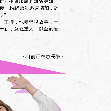
新垣租賃服裝的無名英雄。
m故事後，粉絲數量迅速增加，評
♡”
理主持，他要求說故事，一
一新，意義重大，以至於顧
<目前正在放長假>