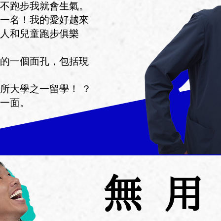
不跑步我就會生氣。
一名！我的愛好越來
人和兒童跑步俱樂
的一個面孔，包括現
所大學之一留學！ ？
一面。
無