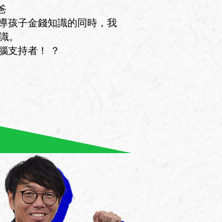
爸
導孩子金錢知識的同時，我
知識。
腦支持者！ ？