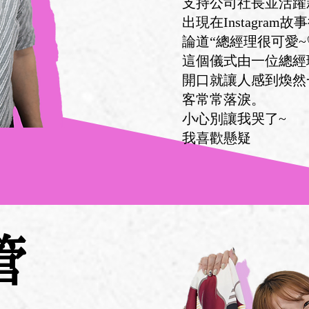
支持公司社長並活躍
出現在Instagra
論道“總經理很可愛~
這個儀式由一位總經
開口就讓人感到煥然
客常常落淚。
小心別讓我哭了~
我喜歡懸疑
管