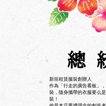
總
新垣租賃服裝創辦人
作為「行走的廣告看板」，
裝，隨身攜帶的衣服要么是
裝！
他是本店重禮理念的創造者