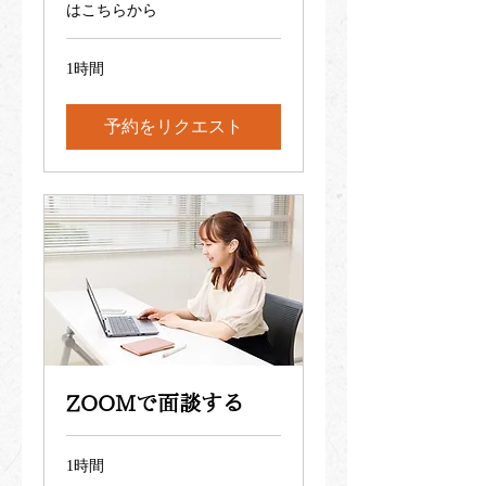
はこちらから
1時間
予約をリクエスト
ZOOMで面談する
1時間